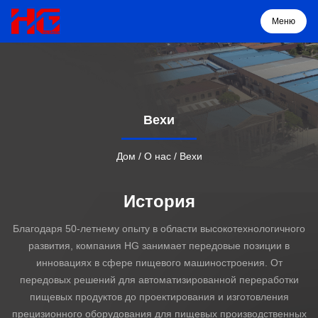
Меню
Меню
Вехи
Дом
Дом
/
О нас
/
Вехи
Продукция
История
О нас
Благодаря 50-летнему опыту в области высокотехнологичного
развития, компания HG занимает передовые позиции в
Решение
инновациях в сфере пищевого машиностроения. От
передовых решений для автоматизированной переработки
пищевых продуктов до проектирования и изготовления
Проекты
прецизионного оборудования для пищевых производственных