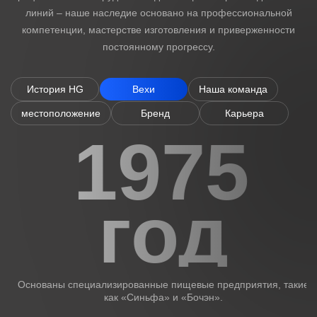
линий – наше наследие основано на профессиональной
компетенции, мастерстве изготовления и приверженности
Аналитика
постоянному прогрессу.
Контакты
История HG
Вехи
Наша команда
местоположение
Бренд
Карьера
1975
год
Основаны специализированные пищевые предприятия, такие
У
как «Синьфа» и «Бочэн».