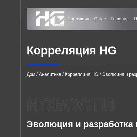
Меню
Продукция
О нас
Дом
Корреляция HG
Продукция
О нас
Дом
/
Аналитика
/
Корреляция HG
/
Эволюция и раз
Решение
НОВОСТИ
Проекты
Эволюция и разработка 
Аналитика