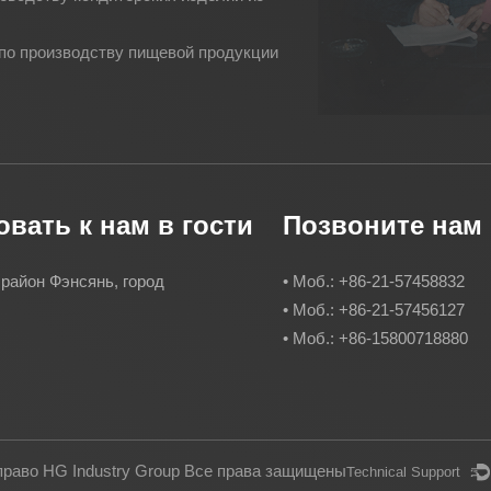
 по производству пищевой продукции
вать к нам в гости
Позвоните нам
 район Фэнсянь, город
• Моб.: +86-21-57458832
• Моб.: +86-21-57456127
• Моб.: +86-15800718880
право HG Industry Group Все права защищены
Technical Support ：