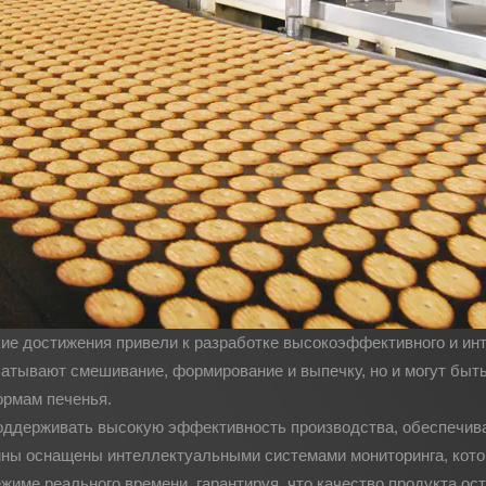
ские достижения привели к разработке высокоэффективного и ин
атывают смешивание, формирование и выпечку, но и могут быт
ормам печенья.
ддерживать высокую эффективность производства, обеспечивая
ашины оснащены интеллектуальными системами мониторинга, ко
ежиме реального времени, гарантируя, что качество продукта о