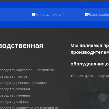
водственная
Мы являемся п
производителем
оборудования,
изводству картофельных чипсов
Посмотрите нашу и
зводству тортов
изводству рисовых крекеров
изводству печенья
изводству печенья
изводству вафель
зводству кондитерских изделий из