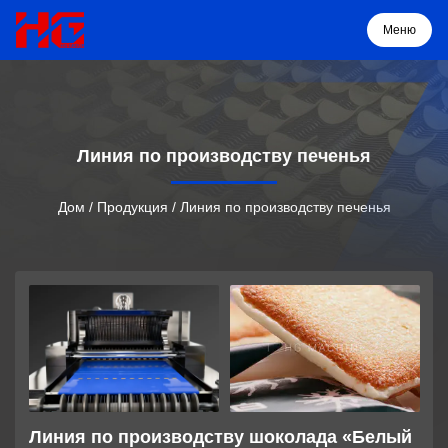
Меню
Меню
Линия по производству печенья
Дом
Дом
/
Продукция
/
Линия по производству печенья
Продукция
О нас
Решение
Проекты
Линия по производству шоколада «Белый