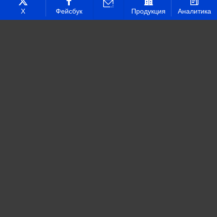
Technical Support ：
Smart Cloud
Х
Фейсбук
Продукция
Аналитика