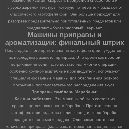
обычно не хватает скорости, пропускной способности и
глубоко жареной текстуры, которую потребители ожидают от
классического картофеля фри. Они больше подходят для
разогрева предварительно приготовленных предметов или
предлагают «более здоровый» вариант.
Машины приправы и
ароматизации: финальный штрих
После идеального приготовления картофеля фри нуждается в
их последнем расцвете: приправа. В то время как простой
встряхивание соли часто достаточно, многие операции,
особенно крупномасштабные производители, используют
специализированные машины для обеспечения ровного
покрытия и последовательного распределения вкуса.
Приправы тумблеры/барабаны:
Как они работают
: Эти машины обычно состоят из
вращающегося наклонного барабана. Приготовленная
картофель фри подается в один конец, и, когда барабан
вращается, они мягко падают. Одновременно точное
количество приправы (соль, запатентованная специя, сырная