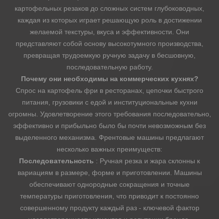
приправы
картофельных резаков до сложных систем глубоководных,
и
каждая из которых играет решающую роль в достижении
ароматизации:
желаемой текстуры, вкуса и эффективности. Они
представляют собой основу высокотумного производства,
финальный
превращая трудоемкую ручную задачу в бесшовную,
штрих
последовательную работу.
4
Почему они необходимы на коммерческих кухнях?
Ключевые
Спрос на картофель фри в ресторанах, цепочки быстрого
функции,
питания, грузовики с едой и институциональные кухни
которые
огромны. Удовлетворение этого требования последовательно,
нужно
эффективно и прибыльно было бы почти невозможным без
искать
выделенного механизма. Френтовые машины предлагают
несколько важных преимуществ:
при
Последовательность
: Ручная резка и жара склонны к
инвестировании
вариациям в размере, форме и приготовлении. Машины
в
обеспечивают однородные сокращения и точные
машины
температуры приготовления, что приводит к постоянно
French
совершенному продукту каждый раз - ключевой фактор
Fry