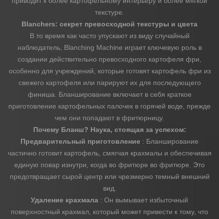
приводит к более картофельному интерьеру и более мягкой
текстуре.
Blanchers: секрет превосходной текстуры и цвета
В то время как часто упускают из виду случайный
наблюдатель, Blanching Machine играет ключевую роль в
создании действительно превосходного картофеля фри,
особенно для учреждений, которые готовят картофель фри из
свежего картофеля или парируют их для последующего
финиша. Бланширование включает в себя краткое
приготовление картофельных палочек в горячей воде, прежде
чем они попадают в фритюрницу.
Почему Бланш? Наука, стоящая за успехом:
Предварительный приготовление
: Бланширование
частично готовит картофель, смягчая крахмалы и обеспечивая
единую повар изнутри, когда во фритюре во фритюре. Это
предотвращает сырой центр или чрезмерно темный внешний
вид.
Удаление крахмала
: Он вымывает избыточный
поверхностный крахмал, который может привести к тому, что