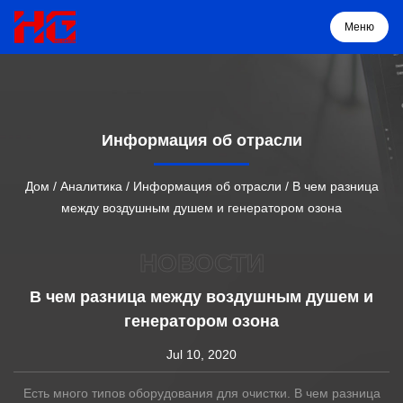
Меню
Меню
Информация об отрасли
Дом
Дом
/
Аналитика
/
Информация об отрасли
/
В чем разница
между воздушным душем и генератором озона
Продукция
НОВОСТИ
О нас
В чем разница между воздушным душем и
генератором озона
Решение
Jul 10, 2020
Проекты
Есть много типов оборудования для очистки. В чем разница