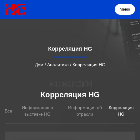
Меню
Меню
Корреляция HG
Дом
Дом
/
Аналитика
/
Корреляция HG
Продукция
НОВОСТИ
Корреляция HG
О нас
Информация о
Информация об
Корреляция
Все
Решение
выставке HG
отрасли
HG
Проекты