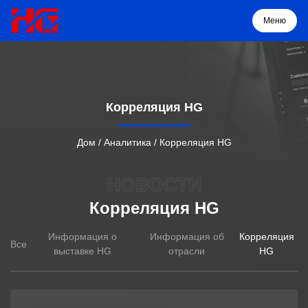
Меню
Меню
Корреляция HG
Дом
Дом
/
Аналитика
/
Корреляция HG
Продукция
НОВОСТИ
Корреляция HG
О нас
Информация о
Информация об
Корреляция
Все
Решение
выставке HG
отрасли
HG
Проекты