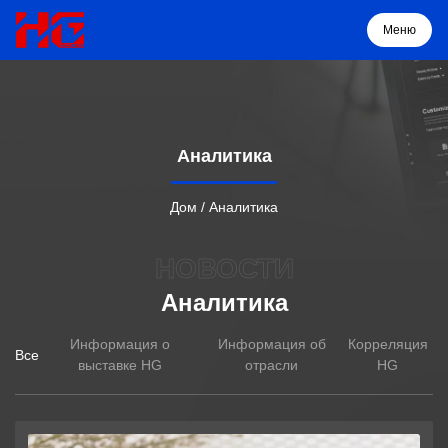
Меню
Меню
Аналитика
Дом
Дом
/
Аналитика
Продукция
НОВОСТИ
Аналитика
О нас
Информация о
Информация об
Корреляция
Все
Решение
выставке HG
отрасли
HG
Проекты