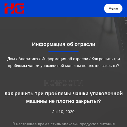
Меню
Меню
Информация об отрасли
Дом
Дом
/
Аналитика
/
Информация об отрасли
/
Как решить три
проблемы чашки упаковочной машины не плотно закрыты?
Продукция
НОВОСТИ
О нас
Как решить три проблемы чашки упаковочной
машины не плотно закрыты?
Решение
Jul 10, 2020
Проекты
В настоящее время стиль упаковки продуктов питания